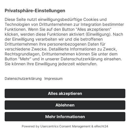
ONLINE TERMIN BUCHEN
Termin auswählen
Anmeldung Newsletter
KONTAKT INFO
040-239699950
info@basquisine.com
Impressum
Datenschutzerklärung
AGB
BasQuisine - Typisch Baskisch