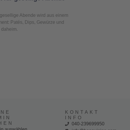
r gesellige Abende wird aus einem
ment: Patés, Dips, Gewürze und
e daheim.
INE
KONTAKT
MIN
INFO
HEN
040-239699950
in auswählen