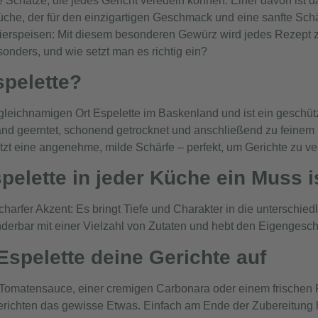
e Schätze, die jedes Gericht veredeln können. Einer davon ist d
üche, der für den einzigartigen Geschmack und eine sanfte Schär
Eierspeisen: Mit diesem besonderen Gewürz wird jedes Rezept z
onders, und wie setzt man es richtig ein?
spelette?
leichnamigen Ort Espelette im Baskenland und ist ein geschütz
nd geerntet, schonend getrocknet und anschließend zu feinem 
sitzt eine angenehme, milde Schärfe – perfekt, um Gerichte zu v
elette in jeder Küche ein Muss i
harfer Akzent: Es bringt Tiefe und Charakter in die unterschied
derbar mit einer Vielzahl von Zutaten und hebt den Eigengesc
Espelette deine Gerichte auf
 Tomatensauce, einer cremigen Carbonara oder einem frischen
gerichten das gewisse Etwas. Einfach am Ende der Zubereitung 