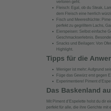
verloren geht.
Fleisch:
Egal, ob du Steak, Lam
dem Fleisch eine herrlich würz
Fisch und Meeresfrüchte:
Pimen
perfekt zu gegrilltem Lachs, G
Eierspeisen:
Selbst einfache G
Geschmackserlebnis. Besonders 
Snacks und Beilagen:
Von Ofen
Highlight.
Tipps für die Anw
Weniger ist mehr: Aufgrund sei
Füge das Gewürz erst gegen En
Experimentiere! Piment d’Espele
Das Baskenland auf
Mit Piment d’Espelette holst du dir
perfekt für alle, die ihre Gerichte mi