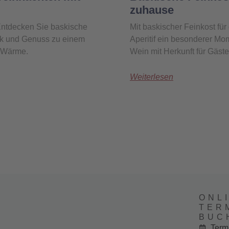
zuhause
ntdecken Sie baskische
Mit baskischer Feinkost fü
erk und Genuss zu einem
Aperitif ein besonderer Mo
d Wärme.
Wein mit Herkunft für Gäst
Weiterlesen
ONL
TER
BUC
Term