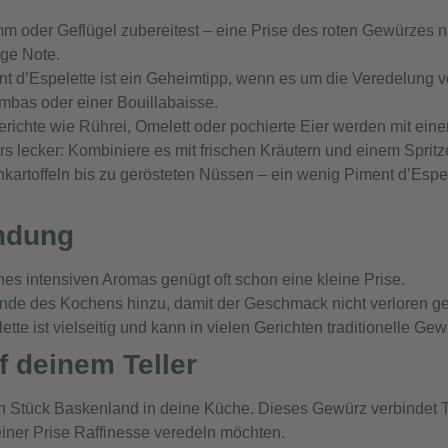
m oder Geflügel zubereitest – eine Prise des roten Gewürzes na
ige Note.
t d’Espelette ist ein Geheimtipp, wenn es um die Veredelung v
ambas oder einer Bouillabaisse.
erichte wie Rührei, Omelett oder pochierte Eier werden mit ei
lecker: Kombiniere es mit frischen Kräutern und einem Spritze
kartoffeln bis zu gerösteten Nüssen – ein wenig Piment d’Espe
endung
nes intensiven Aromas genügt oft schon eine kleine Prise.
de des Kochens hinzu, damit der Geschmack nicht verloren ge
tte ist vielseitig und kann in vielen Gerichten traditionelle Ge
 deinem Teller
 ein Stück Baskenland in deine Küche. Dieses Gewürz verbindet 
t einer Prise Raffinesse veredeln möchten.