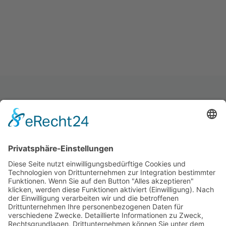
ONLINE TERMIN BUCHEN
Termin auswählen
Anmeldung Newsletter
KONTAKT INFO
040-239699950
info@basquisine.com
Impressum
Datenschutzerklärung