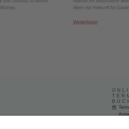
erk und Genuss zu einem
Aperitif ein besonderer Mo
d Wärme.
Wein mit Herkunft für Gäst
Weiterlesen
ONL
TER
BUC
Term
Anme
News