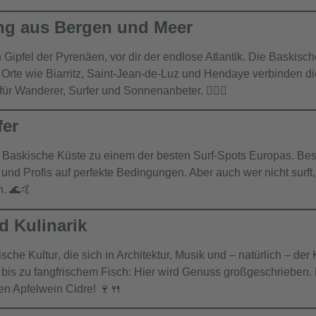
ung aus Bergen und Meer
en Gipfel der Pyrenäen, vor dir der endlose Atlantik. Die Baskisch
 Orte wie
Biarritz
,
Saint-Jean-de-Luz
und
Hendaye
verbinden di
ür Wanderer, Surfer und Sonnenanbeter. 🏄‍♂️🌞
fer
 Baskische Küste zu einem der besten Surf-Spots Europas. Beso
r und Profis auf perfekte Bedingungen. Aber auch wer nicht surf
. 🌊🤙
d Kulinarik
ische Kultur
, die sich in Architektur, Musik und – natürlich – d
 bis zu fangfrischem Fisch: Hier wird Genuss großgeschrieben.
den Apfelwein
Cidre
! 🍷🍴