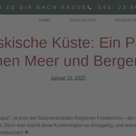
H ZU DIR NACH HAUSE
040- 23 9
HOME
GESCHICHTE
PRODUKT
skische Küste: Ein P
hen Meer und Berge
Januar 16, 2025
sque“
, ist eine der faszinierendsten Regionen Frankreichs – ein 
. Doch was macht diese Küstenregion so einzigartig, und warum
intauchen! 🌟