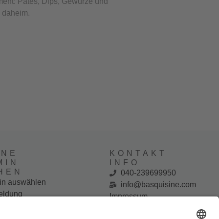
ment: Patés, Dips, Gewürze und
e daheim.
INE
KONTAKT
MIN
INFO
HEN
040-239699950
in auswählen
info@basquisine.com
ldung
Impressum
letter
Datenschutzerklärung