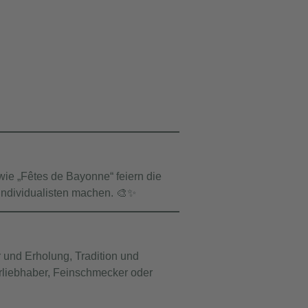
 wie
„Fêtes de Bayonne“
feiern die
 Individualisten machen. 🎨✨
 und Erholung, Tradition und
turliebhaber, Feinschmecker oder