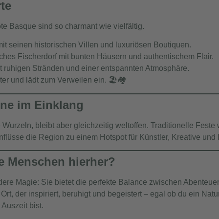
te
te Basque sind so charmant wie vielfältig.
it seinen historischen Villen und luxuriösen Boutiquen.
sches Fischerdorf mit bunten Häusern und authentischem Flair.
 mit ruhigen Stränden und einer entspannten Atmosphäre.
er und lädt zum Verweilen ein. 🏖️🏘️
rne im Einklang
 Wurzeln, bleibt aber gleichzeitig weltoffen. Traditionelle Feste
nflüsse die Region zu einem Hotspot für Künstler, Kreative und
le Menschen hierher?
ere Magie: Sie bietet die perfekte Balance zwischen Abenteuer
 Ort, der inspiriert, beruhigt und begeistert – egal ob du ein Na
Auszeit bist.